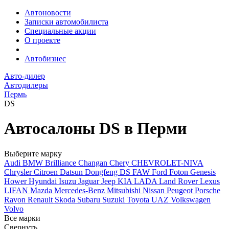
Автоновости
Записки автомобилиста
Специальные акции
О проекте
Автобизнес
Авто-дилер
Автодилеры
Пермь
DS
Автосалоны DS в Перми
Выберите марку
Audi
BMW
Brilliance
Changan
Chery
CHEVROLET-NIVA
Chrysler
Citroen
Datsun
Dongfeng
DS
FAW
Ford
Foton
Genesis
Hower
Hyundai
Isuzu
Jaguar
Jeep
KIA
LADA
Land Rover
Lexus
LIFAN
Mazda
Mercedes-Benz
Mitsubishi
Nissan
Peugeot
Porsche
Ravon
Renault
Skoda
Subaru
Suzuki
Toyota
UAZ
Volkswagen
Volvo
Все марки
Свернуть