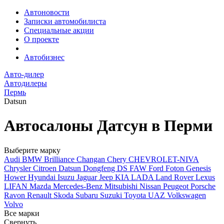
Автоновости
Записки автомобилиста
Специальные акции
О проекте
Автобизнес
Авто-дилер
Автодилеры
Пермь
Datsun
Автосалоны Датсун в Перми
Выберите марку
Audi
BMW
Brilliance
Changan
Chery
CHEVROLET-NIVA
Chrysler
Citroen
Datsun
Dongfeng
DS
FAW
Ford
Foton
Genesis
Hower
Hyundai
Isuzu
Jaguar
Jeep
KIA
LADA
Land Rover
Lexus
LIFAN
Mazda
Mercedes-Benz
Mitsubishi
Nissan
Peugeot
Porsche
Ravon
Renault
Skoda
Subaru
Suzuki
Toyota
UAZ
Volkswagen
Volvo
Все марки
Свернуть