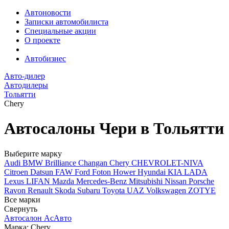
Автоновости
Записки автомобилиста
Специальные акции
О проекте
Автобизнес
Авто-дилер
Автодилеры
Тольятти
Chery
Автосалоны Чери в Тольятти
Выберите марку
Audi
BMW
Brilliance
Changan
Chery
CHEVROLET-NIVA
Citroen
Datsun
FAW
Ford
Foton
Hower
Hyundai
KIA
LADA
Lexus
LIFAN
Mazda
Mercedes-Benz
Mitsubishi
Nissan
Porsche
Ravon
Renault
Skoda
Subaru
Toyota
UAZ
Volkswagen
ZOTYE
Все марки
Свернуть
Автосалон АсАвто
Марка: Chery