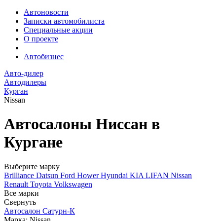
Автоновости
Записки автомобилиста
Специальные акции
О проекте
Автобизнес
Авто-дилер
Автодилеры
Курган
Nissan
Автосалоны Ниссан в
Кургане
Выберите марку
Brilliance
Datsun
Ford
Hower
Hyundai
KIA
LIFAN
Nissan
Renault
Toyota
Volkswagen
Все марки
Свернуть
Автосалон Сатурн-К
Марка: Nissan