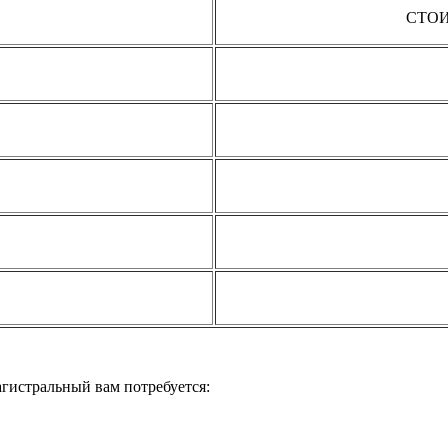
СТОИ
ID
IA
RB
AQ
OQ
истральный вам потребуется: