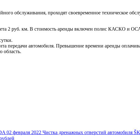
ийного обслуживания, проходят своевременное техническое обс
ета 2 руб. км. В стоимость аренды включен полис КАСКО и ОСАГ
сутки.
мента передачи автомобиля. Превышение времени аренды оплачива
ю область.
ODA
02 февраля 2022
Чистка дренажных отверстий автомобиля 
рублей