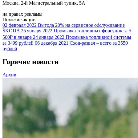
Москва, 2-й Магистральный тупик, 5А
на правах рекламы
Похожие акции
02 февраля 2022
Выгода 20% на сервисное обслуживание
ŠKODA
25 января 2022
Промывка топливных форсунок за 5
500₽ в январе
24 января 2022
Промывка топливной системы
за 3499 рублей
06 декабря 2021
Сход-развал – всего за 3550
рублей
Горячие новости
Архив