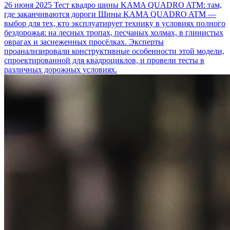
26 июня 2025
Тест квадро шины KAMA QUADRO ATM: там,
где заканчиваются дороги
Шины KAMA QUADRO ATM —
выбор для тех, кто эксплуатирует технику в условиях полного
бездорожья: на лесных тропах, песчаных холмах, в глинистых
оврагах и заснеженных просёлках. Эксперты
проанализировали конструктивные особенности этой модели,
спроектированной для квадроциклов, и провели тесты в
различных дорожных условиях.