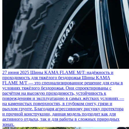
27 июня 2025
Шины KAMA FLAME M/T: надёжность и
проходимость для тяжёлого бездорожья
Шины KAMA
FLAME M/T — это специализированное решение для езды в
условиях тяжёлого бездорожья. Они спроектированы с
расчётом на высокую проходимость, устойчивость к
повреждениям и эксплуатацию в самых жёстких условиях —
на каменистых поверхностях, в глубоком снегу, грязи и
рыхлом грунте. Благодаря агрессивному рисунку протектора
и прочной конструкции, данная модель подходит как для
активного отдыха, так и для работы в сложных природных
зонах.