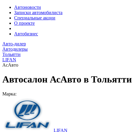
Автоновости
Записки автомобилиста
Специальные акции
О проекте
Автобизнес
Авто-дилер
Автодилеры
Тольятти
LIFAN
АсАвто
Автосалон АсАвто в Тольятти
Марка:
LIFAN